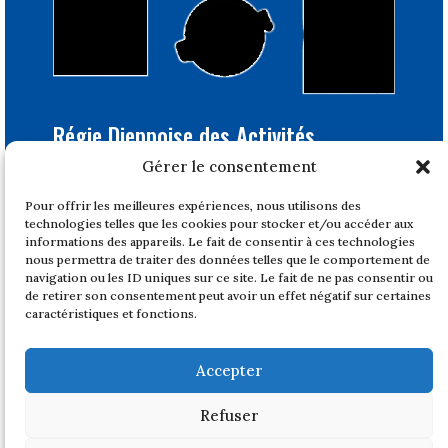
Régie Dieppoise des Activités
Portuaires
Gérer le consentement
Bâtiment Feray
Pour offrir les meilleures expériences, nous utilisons des
1, quai du Tonkin
technologies telles que les cookies pour stocker et/ou accéder aux
76200 DIEPPE
informations des appareils. Le fait de consentir à ces technologies
nous permettra de traiter des données telles que le comportement de
Tél : 02 32 14 47 17
navigation ou les ID uniques sur ce site. Le fait de ne pas consentir ou
de retirer son consentement peut avoir un effet négatif sur certaines
Horaires
caractéristiques et fonctions.
Du lundi au vendredi
de 08h30 à 12h et de 14h à 17h
Accepter
Fermeture à 16h le vendredi
Fermé les week ends
Refuser