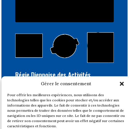
Régie Dieppoise des Activités
Portuaires
Gérer le consentement
Bâtiment Feray
Pour offrir les meilleures expériences, nous utilisons des
1, quai du Tonkin
technologies telles que les cookies pour stocker et/ou accéder aux
76200 DIEPPE
informations des appareils. Le fait de consentir à ces technologies
nous permettra de traiter des données telles que le comportement de
Tél : 02 32 14 47 17
navigation ou les ID uniques sur ce site. Le fait de ne pas consentir ou
de retirer son consentement peut avoir un effet négatif sur certaines
Horaires
caractéristiques et fonctions.