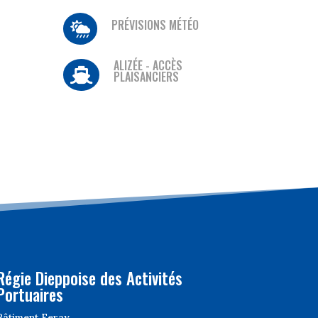
PRÉVISIONS MÉTÉO

ALIZÉE - ACCÈS

PLAISANCIERS
Régie Dieppoise des Activités
Portuaires
Bâtiment Feray