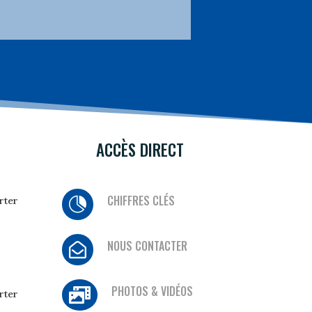
ACCÈS DIRECT
CHIFFRES CLÉS
rter

NOUS CONTACTER

PHOTOS & VIDÉOS

rter