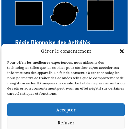
Régie Dieppoise des Activités
Portuaires
Gérer le consentement
Bâtiment Feray
Pour offrir les meilleures expériences, nous utilisons des
1, quai du Tonkin
technologies telles que les cookies pour stocker et/ou accéder aux
76200 DIEPPE
informations des appareils. Le fait de consentir à ces technologies
nous permettra de traiter des données telles que le comportement de
Tél : 02 32 14 47 17
navigation ou les ID uniques sur ce site. Le fait de ne pas consentir ou
de retirer son consentement peut avoir un effet négatif sur certaines
Horaires
caractéristiques et fonctions.
Du lundi au vendredi
de 08h30 à 12h et de 14h à 17h
Accepter
Fermeture à 16h le vendredi
Fermé les week ends
Refuser