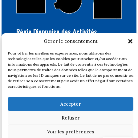
Régie Dieppoise des Activités
Portuaires
Gérer le consentement
Bâtiment Feray
Pour offrir les meilleures expériences, nous utilisons des
1, quai du Tonkin
technologies telles que les cookies pour stocker et/ou accéder aux
76200 DIEPPE
informations des appareils. Le fait de consentir à ces technologies
nous permettra de traiter des données telles que le comportement de
Tél : 02 32 14 47 17
navigation ou les ID uniques sur ce site. Le fait de ne pas consentir ou
de retirer son consentement peut avoir un effet négatif sur certaines
Horaires
caractéristiques et fonctions.
Du lundi au vendredi
de 08h30 à 12h et de 14h à 17h
Accepter
Fermeture à 16h le vendredi
Fermé les week ends
Refuser
Voir les préférences